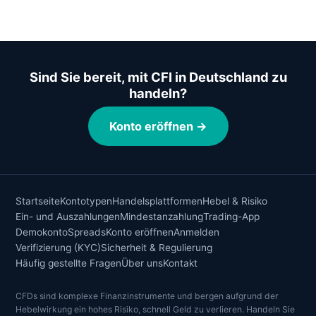
Sind Sie bereit, mit CFI in Deutschland zu
handeln?
Konto eröffnen →
Startseite
Kontotypen
Handelsplattformen
Hebel & Risiko
Ein- und Auszahlungen
Mindestanzahlung
Trading-App
Demokonto
Spreads
Konto eröffnen
Anmelden
Verifizierung (KYC)
Sicherheit & Regulierung
Häufig gestellte Fragen
Über uns
Kontakt
CFDs sind komplexe Finanzinstrumente und bergen aufgrund der
Hebelwirkung ein hohes Risiko, schnell Geld zu verlieren. Handeln Sie