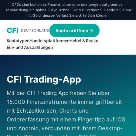
CFDs sind komplexe Finanzinstrumente und bergen aufgrund der
Hebelwirkung ein hohes Risiko, schnell Geld zu verlieren. Handeln Sie nur
mit Geld, dessen Verlust Sie sich leisten können.
CFI
Konto eröffnen →
DEUTSCHLAND
Kontotypen
Handelsplattformen
Hebel & Risiko
Ein- und Auszahlungen
CFI Trading-App
Mit der CFI Trading App haben Sie über
15.000 Finanzinstrumente immer griffbereit –
mit Echtzeitkursen, Charts und
Ordererfassung mit einem Fingertipp auf iOS
und Android, verbunden mit Ihrem Desktop-