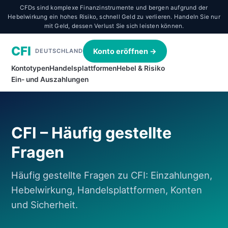
CFDs sind komplexe Finanzinstrumente und bergen aufgrund der
Hebelwirkung ein hohes Risiko, schnell Geld zu verlieren. Handeln Sie nur
mit Geld, dessen Verlust Sie sich leisten können.
CFI
Konto eröffnen →
DEUTSCHLAND
Kontotypen
Handelsplattformen
Hebel & Risiko
Ein- und Auszahlungen
CFI – Häufig gestellte
Fragen
Häufig gestellte Fragen zu CFI: Einzahlungen,
Hebelwirkung, Handelsplattformen, Konten
und Sicherheit.