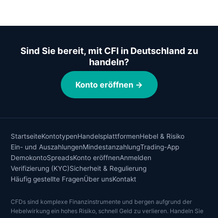
Sind Sie bereit, mit CFI in Deutschland zu
handeln?
Konto eröffnen →
Startseite
Kontotypen
Handelsplattformen
Hebel & Risiko
Ein- und Auszahlungen
Mindestanzahlung
Trading-App
Demokonto
Spreads
Konto eröffnen
Anmelden
Verifizierung (KYC)
Sicherheit & Regulierung
Häufig gestellte Fragen
Über uns
Kontakt
CFDs sind komplexe Finanzinstrumente und bergen aufgrund der
Hebelwirkung ein hohes Risiko, schnell Geld zu verlieren. Handeln Sie