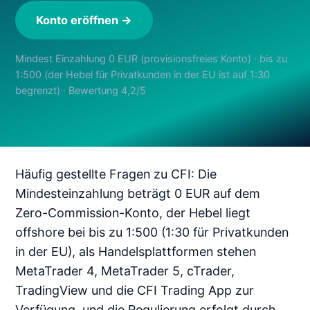
Konto eröffnen →
Mindest Einzahlung 0 EUR (provisionsfreies Konto) · bis zu
1:500 (der Hebel für Privatkunden in der EU ist auf 1:30
begrenzt) · Bewertung 4,2/5
Häufig gestellte Fragen zu CFI: Die
Mindesteinzahlung beträgt 0 EUR auf dem
Zero-Commission-Konto, der Hebel liegt
offshore bei bis zu 1:500 (1:30 für Privatkunden
in der EU), als Handelsplattformen stehen
MetaTrader 4, MetaTrader 5, cTrader,
TradingView und die CFI Trading App zur
Verfügung, und die Regulierung erfolgt durch