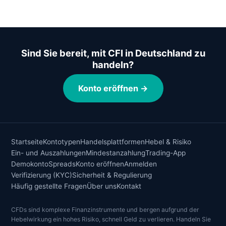
Sind Sie bereit, mit CFI in Deutschland zu
handeln?
Konto eröffnen →
Startseite
Kontotypen
Handelsplattformen
Hebel & Risiko
Ein- und Auszahlungen
Mindestanzahlung
Trading-App
Demokonto
Spreads
Konto eröffnen
Anmelden
Verifizierung (KYC)
Sicherheit & Regulierung
Häufig gestellte Fragen
Über uns
Kontakt
CFDs sind komplexe Finanzinstrumente und bergen aufgrund der
Hebelwirkung ein hohes Risiko, schnell Geld zu verlieren. Handeln Sie