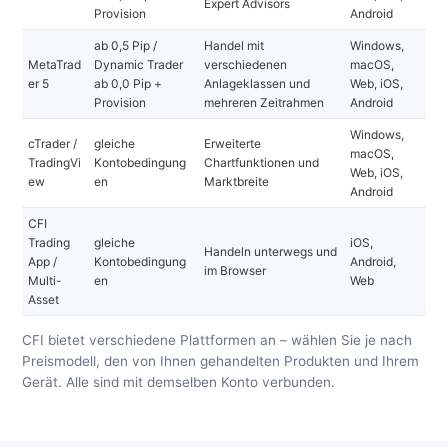
Expert Advisors
Provision
Android
ab 0,5 Pip /
Handel mit
Windows,
MetaTrad
Dynamic Trader
verschiedenen
macOS,
er 5
ab 0,0 Pip +
Anlageklassen und
Web, iOS,
Provision
mehreren Zeitrahmen
Android
Windows,
cTrader /
gleiche
Erweiterte
macOS,
TradingVi
Kontobedingung
Chartfunktionen und
Web, iOS,
ew
en
Marktbreite
Android
CFI
Trading
gleiche
iOS,
Handeln unterwegs und
App /
Kontobedingung
Android,
im Browser
Multi-
en
Web
Asset
CFI bietet verschiedene Plattformen an – wählen Sie je nach
Preismodell, den von Ihnen gehandelten Produkten und Ihrem
Gerät. Alle sind mit demselben Konto verbunden.