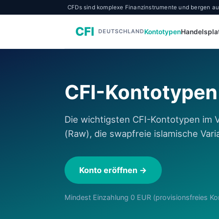
CFDs sind komplexe Finanzinstrumente und bergen aufgr
CFI
Kontotypen
Handelspla
DEUTSCHLAND
CFI-Kontotypen
Die wichtigsten CFI-Kontotypen im 
(Raw), die swapfreie islamische Var
Konto eröffnen →
Mindest Einzahlung 0 EUR (provisionsfreies Kont