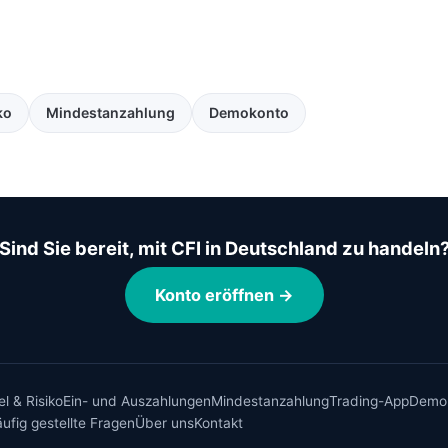
ko
Mindestanzahlung
Demokonto
Sind Sie bereit, mit CFI in Deutschland zu handeln
Konto eröffnen →
l & Risiko
Ein- und Auszahlungen
Mindestanzahlung
Trading-App
Demo
ufig gestellte Fragen
Über uns
Kontakt