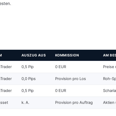
esten.
M
AUSZUG AUS
KOMMISSION
AM BE
Trader
0,5 Pip
0 EUR
Preise 
Trader
0,0 Pips
Provision pro Los
Roh-Sp
Trader
0,5 Pip
0 EUR
Schari
Asset
k. A.
Provision pro Auftrag
Aktien