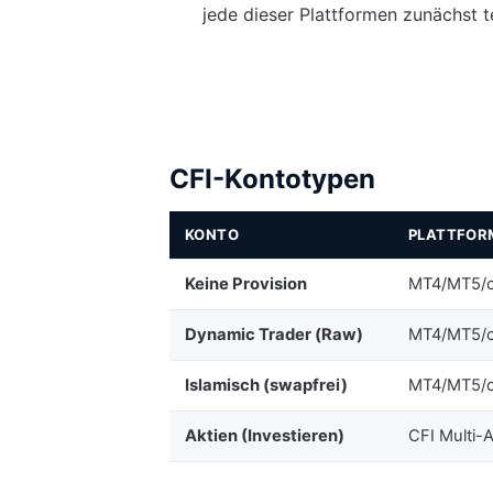
jede dieser Plattformen zunächst t
CFI-Kontotypen
KONTO
PLATTFOR
Keine Provision
MT4/MT5/c
Dynamic Trader (Raw)
MT4/MT5/c
Islamisch (swapfrei)
MT4/MT5/c
Aktien (Investieren)
CFI Multi-